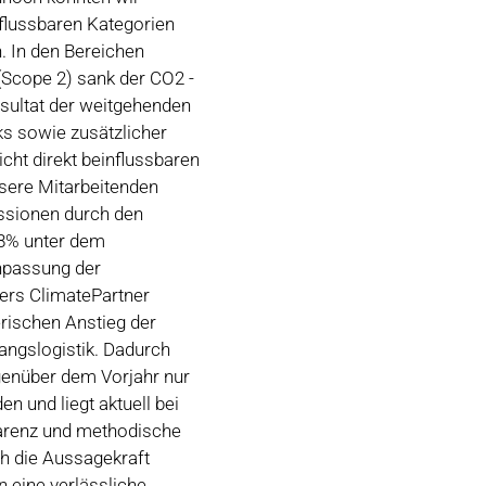
nflussbaren Kategorien
. In den Bereichen
(Scope 2) sank der CO2 -
esultat der weitgehenden
ks sowie zusätzlicher
cht direkt beinflussbaren
nsere Mitarbeitenden
issionen durch den
28% unter dem
npassung der
ers ClimatePartner
rischen Anstieg der
angslogistik. Dadurch
enüber dem Vorjahr nur
en und liegt aktuell bei
arenz und methodische
h die Aussagekraft
 eine verlässliche