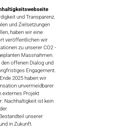
hhaltigkeitswebseite
rdigkeit und Transparenz.
hlen und Zielsetzungen
len, haben wir eine
rt veröffentlichen wir
mationen zu unserer CO2 -
d geplanten Massnahmen.
n den offenen Dialog und
langfristiges Engagement.
s Ende 2025 haben wir
ensation unvermeidbarer
n externes Projekt
r: Nachhaltigkeit ist kein
nder
Bestandteil unserer
nd in Zukunft.