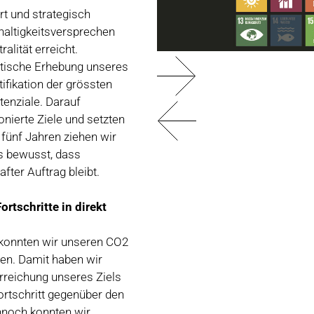
rt und strategisch
haltigkeitsversprechen
alität erreicht.
tische Erhebung unseres
ifikation der grössten
enziale. Darauf
onierte Ziele und setzten
ünf Jahren ziehen wir
ns bewusst, dass
fter Auftrag bleibt.
ortschritte in direkt
 konnten wir unseren CO2
en. Damit haben wir
Erreichung unseres Ziels
Fortschritt gegenüber den
nnoch konnten wir