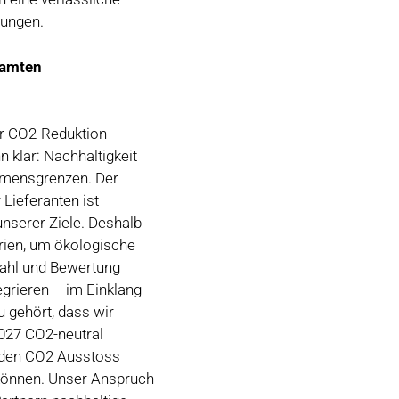
rungen.
samten
r CO2-Reduktion
 klar: Nachhaltigkeit
hmensgrenzen. Der
Lieferanten ist
unserer Ziele. Deshalb
erien, um ökologische
ahl und Bewertung
egrieren – im Einklang
u gehört, dass wir
027 CO2-neutral
nden CO2 Ausstoss
können. Unser Anspruch