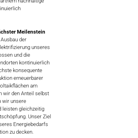
artnern nachhaltige
inuierlich
ächster Meilenstein
r Ausbau der
ektrifizierung unseres
ossen und die
ndorten kontinuierlich
nächste konsequente
duktion erneuerbarer
voltaikflächen am
wir den Anteil selbst
 wir unsere
leisten gleichzeitig
rtschöpfung. Unser Ziel
nseres Energiebedarfs
tion zu decken.