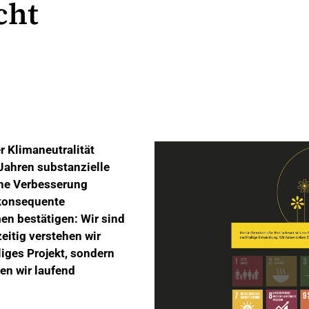
cht
er Klimaneutralität
Jahren substanzielle
iche Verbesserung
 konsequente
n bestätigen: Wir sind
eitig verstehen wir
liges Projekt, sondern
den wir laufend