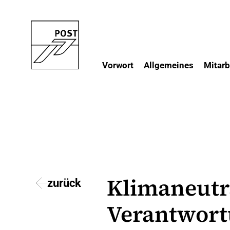
Vorwort
Allgemeines
Mitarb
Zum
Inhalt
springen
Klimaneutra
zurück
Verantwor