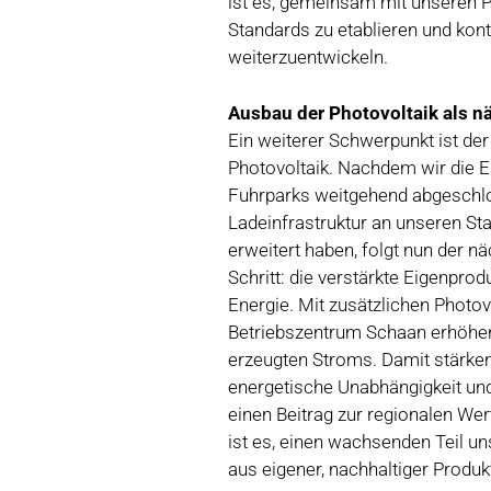
ist es, gemeinsam mit unseren P
Standards zu etablieren und kont
weiterzuentwickeln.
Ausbau der Photovoltaik als n
Ein weiterer Schwerpunkt ist de
Photovoltaik. Nachdem wir die El
Fuhrparks weitgehend abgeschl
Ladeinfrastruktur an unseren Sta
erweitert haben, folgt nun der 
Schritt: die verstärkte Eigenpro
Energie. Mit zusätzlichen Photo
Betriebszentrum Schaan erhöhen 
erzeugten Stroms. Damit stärken
energetische Unabhängigkeit und 
einen Beitrag zur regionalen We
ist es, einen wachsenden Teil u
aus eigener, nachhaltiger Produk