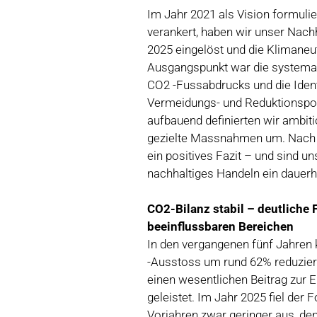
Im Jahr 2021 als Vision formulie
verankert, haben wir unser Nach
2025 eingelöst und die Klimaneutr
Ausgangspunkt war die systema
CO2 -Fussabdrucks und die Ident
Vermeidungs- und Reduktionspot
aufbauend definierten wir ambiti
gezielte Massnahmen um. Nach f
ein positives Fazit – und sind u
nachhaltiges Handeln ein dauerha
CO2-Bilanz stabil – deutliche F
beeinflussbaren Bereichen
In den vergangenen fünf Jahren
-Ausstoss um rund 62% reduzier
einen wesentlichen Beitrag zur 
geleistet. Im Jahr 2025 fiel der 
Vorjahren zwar geringer aus, de