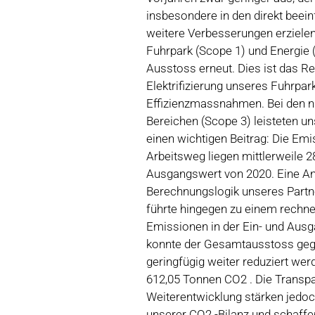
insbesondere in den direkt beei
weitere Verbesserungen erzielen
Fuhrpark (Scope 1) und Energie 
Ausstoss erneut. Dies ist das R
Elektrifizierung unseres Fuhrpar
Effizienzmassnahmen. Bei den ni
Bereichen (Scope 3) leisteten u
einen wichtigen Beitrag: Die Em
Arbeitsweg liegen mittlerweile 
Ausgangswert von 2020. Eine A
Berechnungslogik unseres Partn
führte hingegen zu einem rechne
Emissionen in der Ein- und Ausg
konnte der Gesamtausstoss geg
geringfügig weiter reduziert werd
612,05 Tonnen CO2 . Die Transp
Weiterentwicklung stärken jedoc
unserer CO2 -Bilanz und schaffen